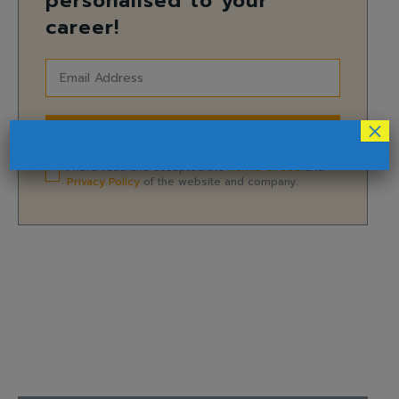
personalised to your
career!
×
SUBSCRIBE
I have read and accepted the
Terms of Use
and
Privacy Policy
of the website and company.