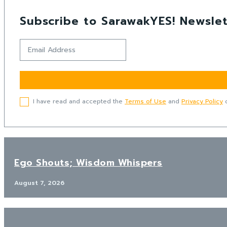
Subscribe to SarawakYES! Newslet
I have read and accepted the
Terms of Use
and
Privacy Policy
o
Ego Shouts; Wisdom Whispers
August 7, 2026