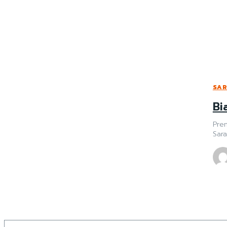
SAR
Bi
Prem
Sara