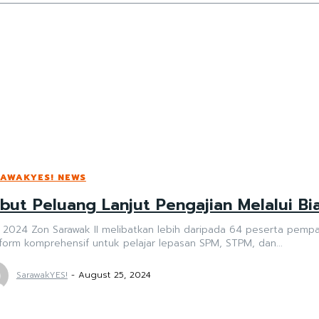
AWAKYES! NEWS
but Peluang Lanjut Pengajian Melalui Bi
 2024 Zon Sarawak II melibatkan lebih daripada 64 peserta pempam
form komprehensif untuk pelajar lepasan SPM, STPM, dan...
SarawakYES!
-
August 25, 2024