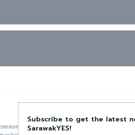
Subscribe to get the latest 
mepage
SarawakYES!
eurship