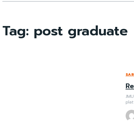
Tag:
post graduate
SAR
Re
JMU
plat