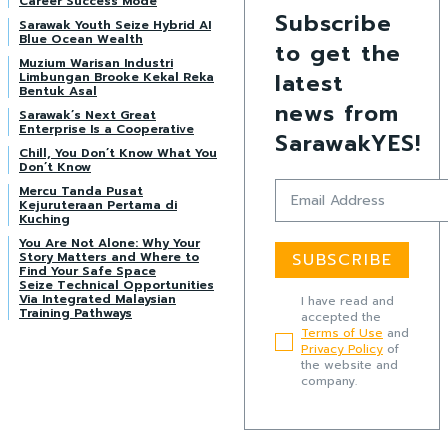
Career Success Mode
Subscribe
Sarawak Youth Seize Hybrid AI
Blue Ocean Wealth
to get the
Muzium Warisan Industri
latest
Limbungan Brooke Kekal Reka
Bentuk Asal
news from
Sarawak’s Next Great
Enterprise Is a Cooperative
SarawakYES!
Chill, You Don’t Know What You
Don’t Know
Mercu Tanda Pusat
Kejuruteraan Pertama di
Kuching
You Are Not Alone: Why Your
Story Matters and Where to
SUBSCRIBE
Find Your Safe Space
Seize Technical Opportunities
Via Integrated Malaysian
I have read and
Training Pathways
accepted the
Terms of Use
and
Privacy Policy
of
the website and
company.