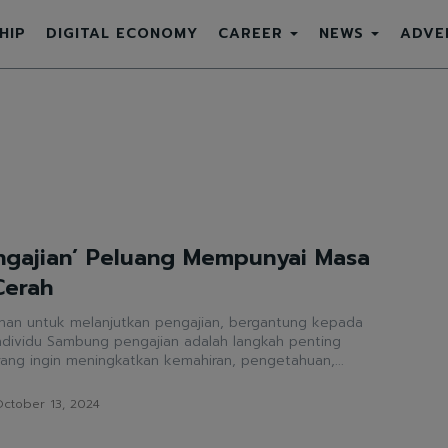
HIP
DIGITAL ECONOMY
CAREER
NEWS
ADVE
gajian’ Peluang Mempunyai Masa
Cerah
ihan untuk melanjutkan pengajian, bergantung kepada
h langkah penting
yang ingin meningkatkan kemahiran, pengetahuan,...
ctober 13, 2024