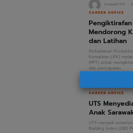
SarawakYES!
-
S
CAREER ADVICE
Pengiktirafan
Mendorong K
dan Latihan
Perbadanan Produktiv
Kemahiran (JPK) melanc
(PPT) untuk mengikti
dan pencapaian...
SarawakYES!
-
S
CAREER ADVICE
UTS Menyedia
Anak Sarawa
UTS menjadi universi
Building Index (GBI) Platinum Pada zaman serba cangg