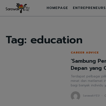
HOMEPAGE
ENTREPRENEURS
Tag:
education
CAREER ADVICE
‘Sambung Pen
Depan yang 
Terdapat pelbagai pil
minat dan matlamat individu Sambung pengajian adala
bagi banyak individu 
SarawakYES!
-
O