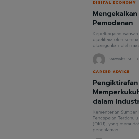
DIGITAL ECONOMY
Mengekalkan 
Pemodenan
Kepelbagaian warisan
dipelihara oleh semua pihak Warisan budaya adalah 
dibangunkan oleh masya
SarawakYES!
-
O
CAREER ADVICE
Pengiktirafan
Memperkukuh
dalam Industr
Kementerian Sumber 
Pencapaian Terdahulu
(OKU), yang memudahk
pengalaman...