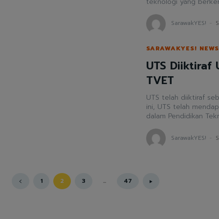
teknologi yang berke
SarawakYES!
-
S
SARAWAKYES! NEWS
UTS Diiktiraf
TVET
UTS telah diiktiraf sebag
ini, UTS telah mendapa
dalam Pendidikan Tekni
SarawakYES!
-
S
1
2
3
...
47