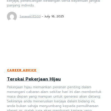
kerjaya, perancangan kewangan serta keperluan jangka
panjang individu.
SarawakYES03
-
July 16, 2025
CAREER ADVICE
Terokai Pekerjaan Hijau
Pekerjaan hijau memainkan peranan penting dalam
menangani cabaran alam sekitar hari ini dan membentuk
masa depan yang mampan untuk generasi akan datang.
Sekiranya anda meneruskan kerjaya dalam bidang ini,
anda bukan sahaja menyumbang kepada pemuliharaan
planet ini, malah juga akan menikmati kerjaya yang