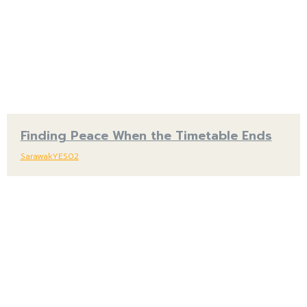
Finding Peace When the Timetable Ends
SarawakYES02