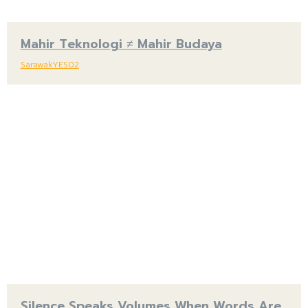
Mahir Teknologi ≠ Mahir Budaya
SarawakYES02
Silence Speaks Volumes When Words Are