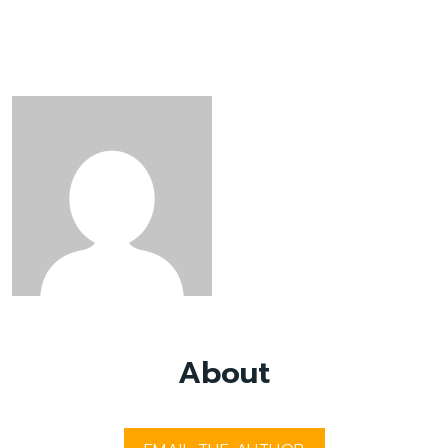
SarawakYES03
About