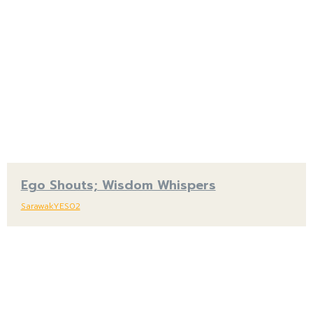
Ego Shouts; Wisdom Whispers
SarawakYES02